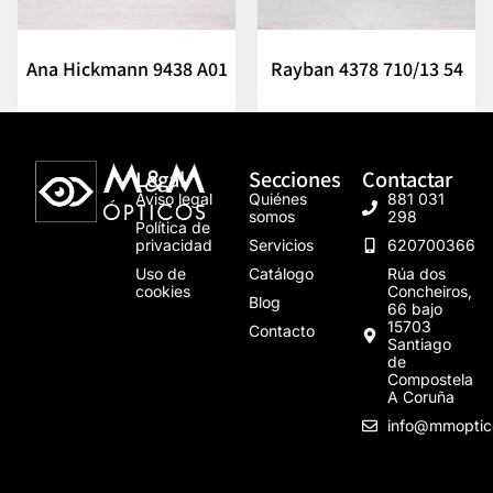
Ana Hickmann 9438 A01
Rayban 4378 710/13 54
Legal
Secciones
Contactar
Aviso legal
Quiénes
881 031
somos
298
Política de
privacidad
Servicios
620700366
Uso de
Catálogo
Rúa dos
cookies
Concheiros,
Blog
66 bajo
15703
Contacto
Santiago
de
Compostela
A Coruña
info@mmoptic