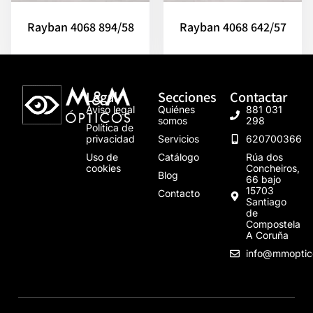
Rayban 4068 894/58
Rayban 4068 642/57
Legal
Secciones
Contactar
Aviso legal
Quiénes
881 031
somos
298
Política de
privacidad
Servicios
620700366
Uso de
Catálogo
Rúa dos
cookies
Concheiros,
Blog
66 bajo
15703
Contacto
Santiago
de
Compostela
A Coruña
info@mmoptic