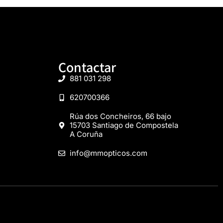
Contactar
881 031 298
620700366
Rúa dos Concheiros, 66 bajo
15703 Santiago de Compostela
A Coruña
info@mmopticos.com