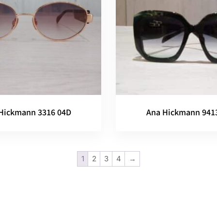
Hickmann 3316 04D
Ana Hickmann 941
1
2
3
4
→