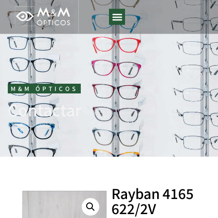
M&M ÓPTICOS
Contactar
Rayban 4165
622/2V