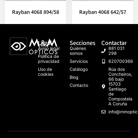
Rayban 4068 894/58
Rayban 4068 642/57
Legal
Secciones
Contactar
Aviso legal
Quiénes
881 031
somos
298
Política de
privacidad
Servicios
620700366
Uso de
Catálogo
Rúa dos
cookies
Concheiros,
Blog
66 bajo
15703
Contacto
Santiago
de
Compostela
A Coruña
info@mmoptic