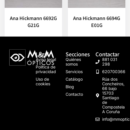
Ana Hickmann 6692G
Ana Hickmann 6694G
G21G
E01G
Legal
Secciones
Contactar
Aviso legal
Quiénes
881 031
somos
298
Política de
privacidad
Servicios
620700366
Uso de
Catálogo
Rúa dos
cookies
Concheiros,
Blog
66 bajo
15703
Contacto
Santiago
de
Compostela
A Coruña
info@mmoptic