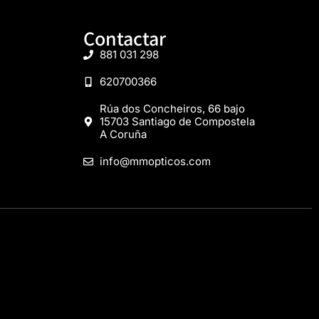
Contactar
881 031 298
620700366
Rúa dos Concheiros, 66 bajo
15703 Santiago de Compostela
A Coruña
info@mmopticos.com