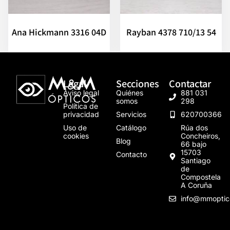
Ana Hickmann 3316 04D
Rayban 4378 710/13 54
Legal
Secciones
Contactar
Aviso legal
Quiénes
881 031
somos
298
Política de
privacidad
Servicios
620700366
Uso de
Catálogo
Rúa dos
cookies
Concheiros,
Blog
66 bajo
15703
Contacto
Santiago
de
Compostela
A Coruña
info@mmoptic