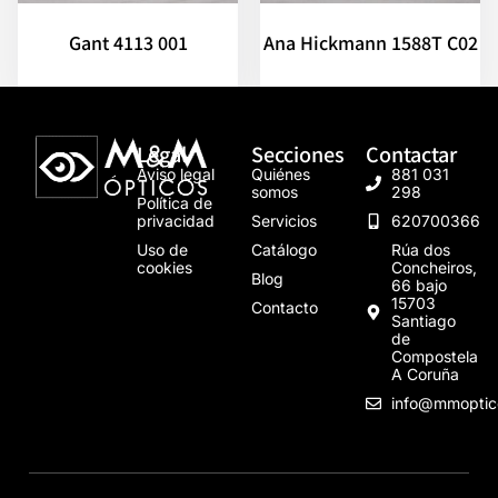
Gant 4113 001
Ana Hickmann 1588T C02
Legal
Secciones
Contactar
Aviso legal
Quiénes
881 031
somos
298
Política de
privacidad
Servicios
620700366
Uso de
Catálogo
Rúa dos
cookies
Concheiros,
Blog
66 bajo
15703
Contacto
Santiago
de
Compostela
A Coruña
info@mmoptic