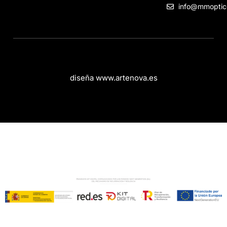
info@mmoptic
diseña www.artenova.es