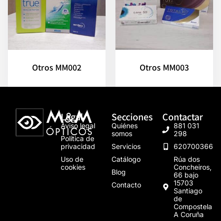
Otros MM002
Otros MM003
Legal
Secciones
Contactar
Aviso legal
Quiénes
881 031
somos
298
Política de
privacidad
Servicios
620700366
Uso de
Catálogo
Rúa dos
cookies
Concheiros,
Blog
66 bajo
15703
Contacto
Santiago
de
Compostela
A Coruña