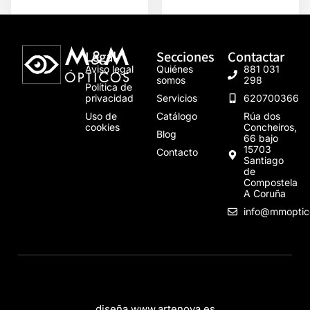
Legal
Secciones
Contactar
Aviso legal
Quiénes
881 031
somos
298
Política de
privacidad
Servicios
620700366
Uso de
Catálogo
Rúa dos
cookies
Concheiros,
Blog
66 bajo
15703
Contacto
Santiago
de
Compostela
A Coruña
info@mmoptic
diseña www.artenova.es