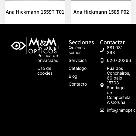
Ana Hickmann 1559T T01
Ana Hickmann 1585 P02
Legal
Secciones
Contactar
Aviso legal
Quiénes
881 031
somos
298
Política de
privacidad
Servicios
620700366
Uso de
Catálogo
Rúa dos
cookies
Concheiros,
Blog
66 bajo
15703
Contacto
Santiago
de
Compostela
A Coruña
info@mmoptic