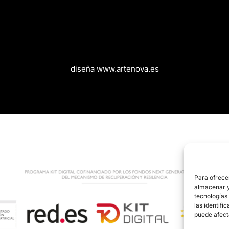
diseña www.artenova.es
Para ofrece
almacenar y/
tecnologías
las identifi
puede afect