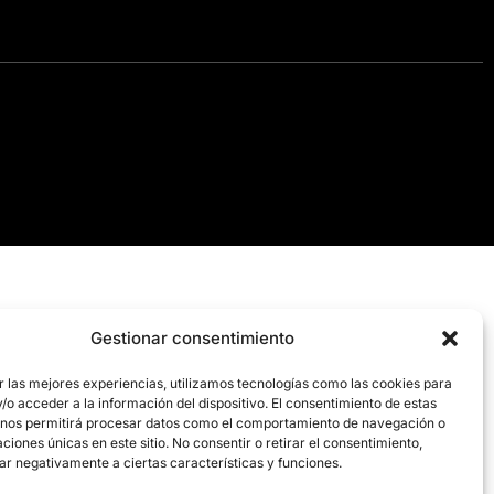
Gestionar consentimiento
r las mejores experiencias, utilizamos tecnologías como las cookies para
o acceder a la información del dispositivo. El consentimiento de estas
 nos permitirá procesar datos como el comportamiento de navegación o
caciones únicas en este sitio. No consentir o retirar el consentimiento,
ar negativamente a ciertas características y funciones.