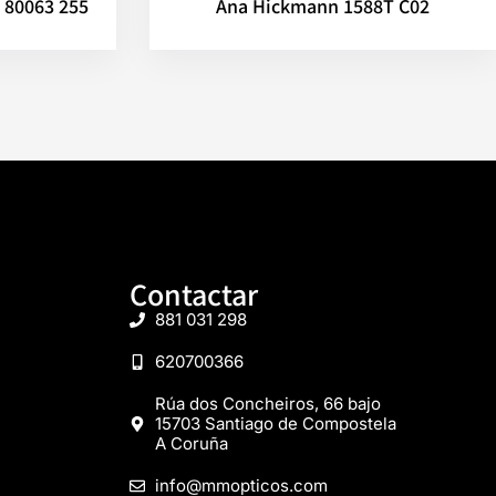
 80063 255
Ana Hickmann 1588T C02
Contactar
881 031 298
620700366
Rúa dos Concheiros, 66 bajo
15703 Santiago de Compostela
A Coruña
info@mmopticos.com