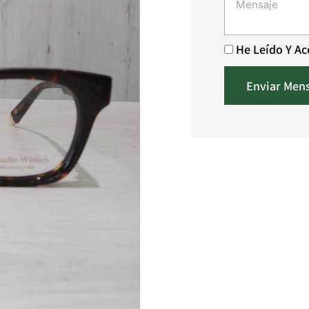
He Leído Y A
Enviar Men