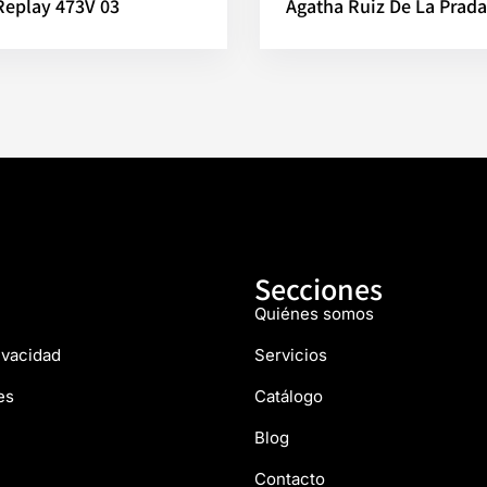
Replay 473V 03
Agatha Ruiz De La Prada
Secciones
Quiénes somos
rivacidad
Servicios
es
Catálogo
Blog
Contacto