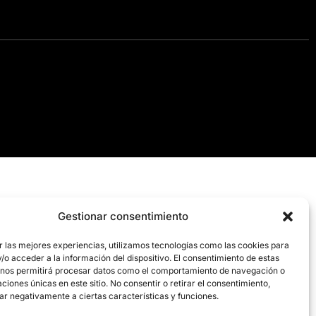
Gestionar consentimiento
r las mejores experiencias, utilizamos tecnologías como las cookies para
o acceder a la información del dispositivo. El consentimiento de estas
 nos permitirá procesar datos como el comportamiento de navegación o
caciones únicas en este sitio. No consentir o retirar el consentimiento,
ar negativamente a ciertas características y funciones.