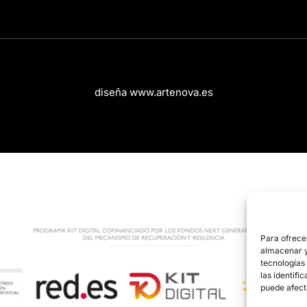
diseña www.artenova.es
Para ofrece
almacenar y/
tecnologías
las identifi
puede afect