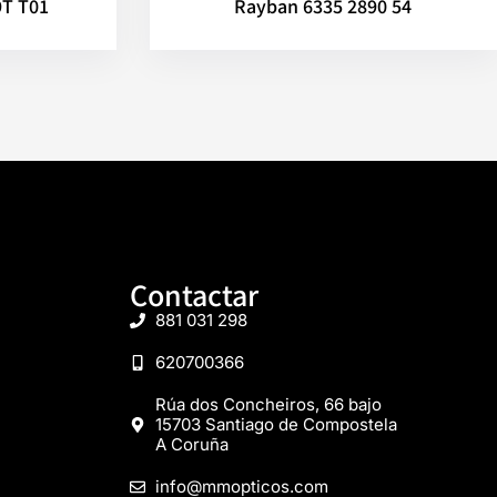
9T T01
Rayban 6335 2890 54
Contactar
881 031 298
620700366
Rúa dos Concheiros, 66 bajo
15703 Santiago de Compostela
A Coruña
info@mmopticos.com