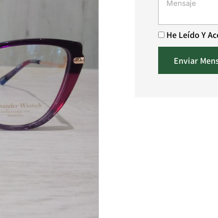
He Leído Y A
Enviar Men