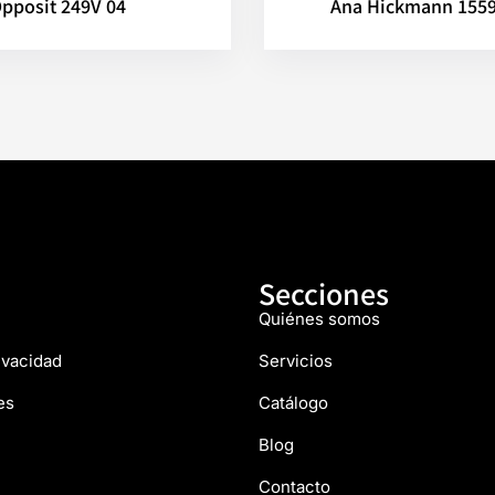
pposit 249V 04
Ana Hickmann 155
Secciones
Quiénes somos
rivacidad
Servicios
es
Catálogo
Blog
Contacto