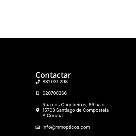
Contactar
881 031 298
620700366
Rúa dos Concheiros, 66 bajo
15703 Santiago de Compostela
A Coruña
info@mmopticos.com