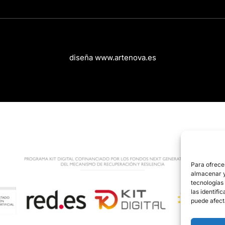
diseña www.artenova.es
Para ofrece
almacenar y/
tecnologías
las identifi
puede afect